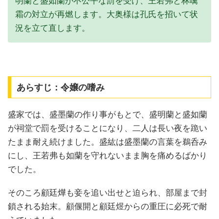
明蘭と盛如蘭が不公平な罰を受け、王若弗と林噙
霜の対立が再燃します。大奥様は孔氏を招いて状
況を立て直します。
あらすじ：令嬢の嗜み
盛家では、盛墨蘭の作り事がもとで、盛明蘭と盛如蘭
が祠堂で罰を受けることになり、二人は長い夜を跪い
たまま耐え続けました。盛紘は盛墨蘭の言葉を鵜呑み
にし、王若弗も如蘭を守れないまま胸を痛めるばかり
でした。
そのころ顧廷燁も妾を追い出せと迫られ、部屋まで封
鎖される始末。顧偃開と顧廷煜からの重圧に必死で耐