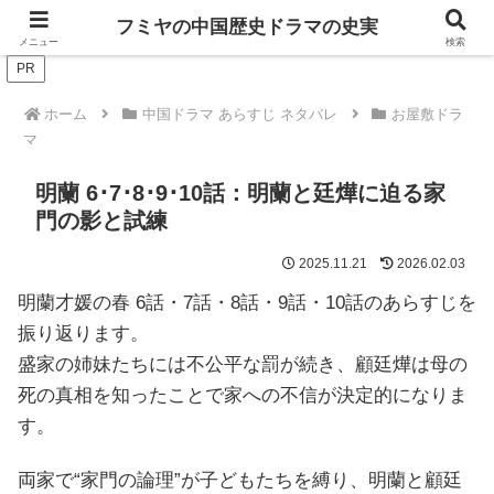
ドラマは歴史を知るともっと面白い！
フミヤの中国歴史ドラマの史実
メニュー
検索
PR
ホーム
中国ドラマ あらすじ ネタバレ
お屋敷ドラ
マ
明蘭 6･7･8･9･10話：明蘭と廷燁に迫る家
門の影と試練
2025.11.21
2026.02.03
明蘭才媛の春 6話・7話・8話・9話・10話のあらすじを
振り返ります。
盛家の姉妹たちには不公平な罰が続き、顧廷燁は母の
死の真相を知ったことで家への不信が決定的になりま
す。
両家で“家門の論理”が子どもたちを縛り、明蘭と顧廷