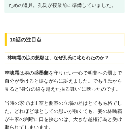
ための道具。孔氏が授業前に準備していました。
10話の注目点
林噙霜の涙の懇願は、なぜ孔氏に叱られたのか？
林噙霜
は娘の
盛墨蘭
を守りたい一心で明蘭への罰まで
自分が受けると涙ながらに訴えました。でも孔氏から
見ると“身分の線を越えた振る舞い”に映ったのです。
当時の家では正室と側室の立場の差はとても厳格でし
た。どれほど母としての思いが強くても、妾の林噙霜
が主家の判断に口を挟むのは、大きな越権行為と受け
取られてしまいます。