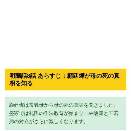
明蘭話8話 あらすじ：顧廷燁が母の死の真
相を知る
顧廷燁は常乳母から母の死の真実を聞きました。
盛家では孔氏の作法教育が始まり、林噙霜と王若
弗の対立がさらに激しくなります。