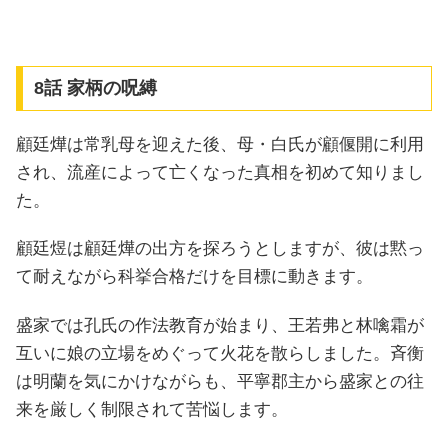
8話 家柄の呪縛
顧廷燁は常乳母を迎えた後、母・白氏が顧偃開に利用
され、流産によって亡くなった真相を初めて知りまし
た。
顧廷煜は顧廷燁の出方を探ろうとしますが、彼は黙っ
て耐えながら科挙合格だけを目標に動きます。
盛家では孔氏の作法教育が始まり、王若弗と林噙霜が
互いに娘の立場をめぐって火花を散らしました。斉衡
は明蘭を気にかけながらも、平寧郡主から盛家との往
来を厳しく制限されて苦悩します。