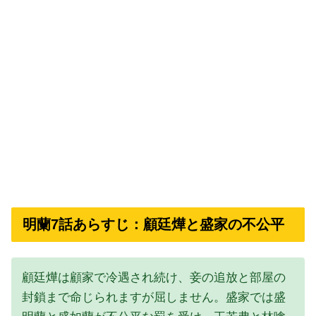
明蘭7話あらすじ：顧廷燁と盛家の不公平
顧廷燁は顧家で冷遇され続け、妾の追放と部屋の
封鎖まで命じられますが屈しません。盛家では盛