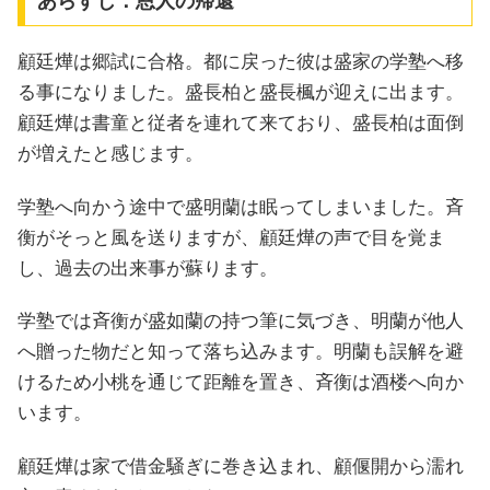
あらすじ：恩人の帰還
顧廷燁は郷試に合格。都に戻った彼は盛家の学塾へ移
る事になりました。盛長柏と盛長楓が迎えに出ます。
顧廷燁は書童と従者を連れて来ており、盛長柏は面倒
が増えたと感じます。
学塾へ向かう途中で盛明蘭は眠ってしまいました。斉
衡がそっと風を送りますが、顧廷燁の声で目を覚ま
し、過去の出来事が蘇ります。
学塾では斉衡が盛如蘭の持つ筆に気づき、明蘭が他人
へ贈った物だと知って落ち込みます。明蘭も誤解を避
けるため小桃を通じて距離を置き、斉衡は酒楼へ向か
います。
顧廷燁は家で借金騒ぎに巻き込まれ、顧偃開から濡れ