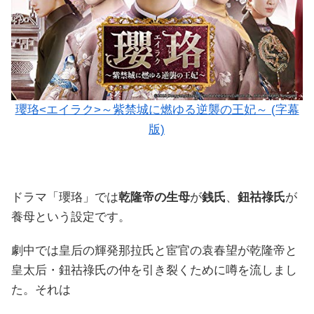
瓔珞<エイラク>～紫禁城に燃ゆる逆襲の王妃～ (字幕
版)
ドラマ「瓔珞」では
乾隆帝の生母
が
銭氏
、
鈕祜祿氏
が
養母という設定です。
劇中では皇后の輝発那拉氏と宦官の袁春望が乾隆帝と
皇太后・鈕祜祿氏の仲を引き裂くために噂を流しまし
た。それは