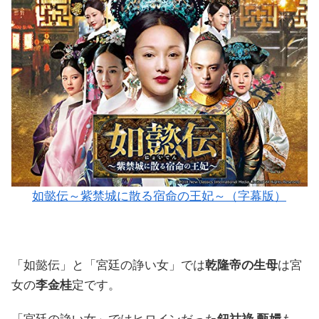
如懿伝～紫禁城に散る宿命の王妃～（字幕版）
「如懿伝」と「宮廷の諍い女」では
乾隆帝の生母
は宮
女の
李金桂
定です。