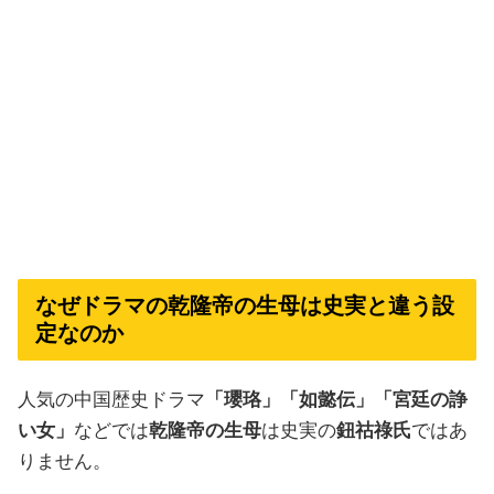
なぜドラマの乾隆帝の生母は史実と違う設
定なのか
人気の中国歴史ドラマ
「瓔珞」「如懿伝」「宮廷の諍
い女」
などでは
乾隆帝の生母
は史実の
鈕祜祿氏
ではあ
りません。