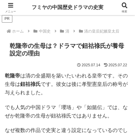
ドラマは歴史を知るともっと面白い！
フミヤの中国歴史ドラマの史実
メニュー
検索
PR
ホーム
中国史
清
清の皇后妃嬪皇太后
乾隆帝の生母は？ドラマで鈕祜祿氏が養母
設定の理由
2025.07.14
2025.07.22
乾隆帝
は清の全盛期を築いたいわれる皇帝です。その
生母は
鈕祜祿氏
です。彼女は後に孝聖憲皇后の称号が
与えられました。
でも人気の中国ドラマ「瓔珞」や「如懿伝」では、な
ぜか乾隆帝の生母が鈕祜祿氏ではありません。
なぜ複数の作品で史実と違う設定になっているのでし