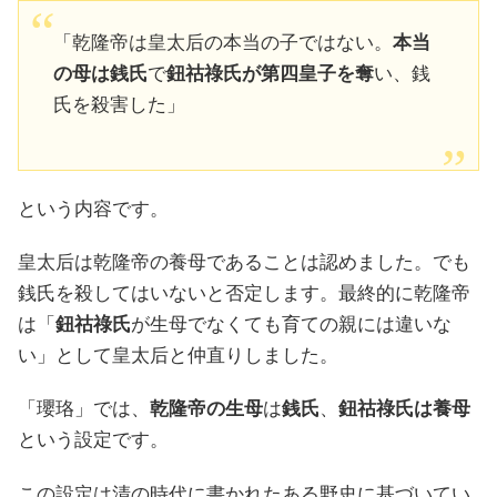
「乾隆帝は皇太后の本当の子ではない。
本当
の母は銭氏
で
鈕祜祿氏が第四皇子を奪
い、銭
氏を殺害した」
という内容です。
皇太后は乾隆帝の養母であることは認めました。でも
銭氏を殺してはいないと否定します。最終的に乾隆帝
は「
鈕祜祿氏
が生母でなくても育ての親には違いな
い」として皇太后と仲直りしました。
「瓔珞」では、
乾隆帝の生母
は
銭氏
、
鈕祜祿氏は養母
という設定です。
この設定は清の時代に書かれたある野史に基づいてい