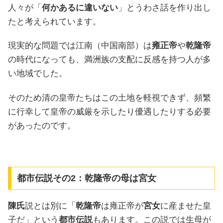
人々が「
何かあるに違いない
」とうわさ話を作り出し
たと考えられています。
現実的な問題では江南（中国南部）は
雍正帝
や
乾隆帝
の時代になっても、満洲族の支配に反感を持つ人が多
い地域でした。
そのため清の皇帝たちはこの土地を軽視できず、頻繁
に行幸して皇帝の威厳を示したり優遇したりする必要
があったのです。
都市伝説その2：乾隆帝の母は宮女
陳氏
説とは別に「
乾隆帝
は雍正帝が
宮女
に産ませた皇
子だ」という
都市伝説
もあります。この説では生母が