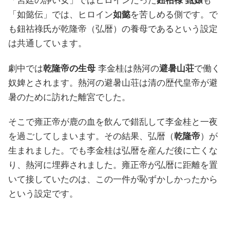
「宮廷の諍い女」ではヒロインだった
鈕祜祿 甄嬛
も
「如懿伝」では、ヒロイン
如懿
を苦しめる側です。で
も鈕祜祿氏が乾隆帝（弘暦）の養母であるという設定
は共通しています。
劇中では
乾隆帝の生母
李金桂は熱河の
避暑山荘
で働く
奴婢とされます。熱河の避暑山荘は清の歴代皇帝が避
暑のために訪れた離宮でした。
そこで雍正帝が鹿の血を飲んで錯乱して李金桂と一夜
を過ごしてしまいます。その結果、弘暦（
乾隆帝
）が
生まれました。でも李金桂は弘暦を産んだ後に亡くな
り、熱河に埋葬されました。雍正帝が弘暦に距離を置
いて接していたのは、この一件が恥ずかしかったから
という設定です。