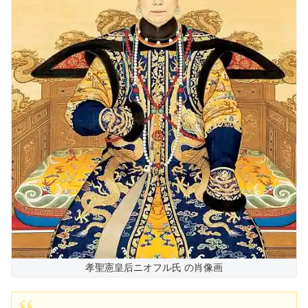
孝聖憲皇后ニオフル氏 の肖像画