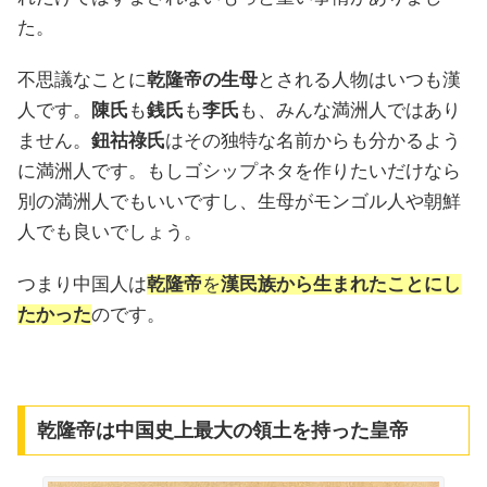
た。
不思議なことに
乾隆帝の生母
とされる人物はいつも漢
人です。
陳氏
も
銭氏
も
李氏
も、みんな満洲人ではあり
ません。
鈕祜祿氏
はその独特な名前からも分かるよう
に満洲人です。もしゴシップネタを作りたいだけなら
別の満洲人でもいいですし、生母がモンゴル人や朝鮮
人でも良いでしょう。
つまり中国人は
乾隆帝
を
漢民族から生まれたことにし
たかった
のです。
乾隆帝は中国史上最大の領土を持った皇帝