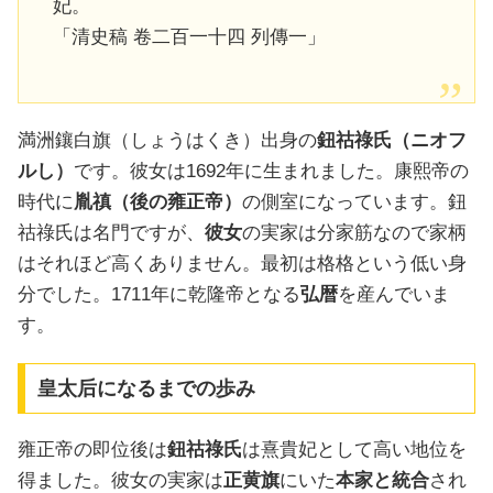
妃。
「清史稿 卷二百一十四 列傳一」
満洲鑲白旗（しょうはくき）出身の
鈕祜祿氏（ニオフ
ルし）
です。彼女は1692年に生まれました。康熙帝の
時代に
胤禛（後の雍正帝）
の側室になっています。鈕
祜祿氏は名門ですが、
彼女
の実家は分家筋なので家柄
はそれほど高くありません。最初は格格という低い身
分でした。1711年に乾隆帝となる
弘暦
を産んでいま
す。
皇太后になるまでの歩み
雍正帝の即位後は
鈕祜祿氏
は熹貴妃として高い地位を
得ました。彼女の実家は
正黄旗
にいた
本家と統合
され