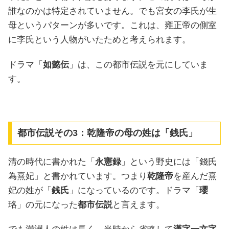
誰なのかは特定されていません。でも宮女の李氏が生
母というパターンが多いです。これは、雍正帝の側室
に李氏という人物がいたためと考えられます。
ドラマ「
如懿伝
」は、この都市伝説を元にしていま
す。
都市伝説その3：乾隆帝の母の姓は「銭氏」
清の時代に書かれた「
永憲録
」という野史には「錢氏
為熹妃」と書かれています。つまり
乾隆帝
を産んだ熹
妃の姓が「
銭氏
」になっているのです。ドラマ「
瓔
珞」の元になった
都市伝説
と言えます。