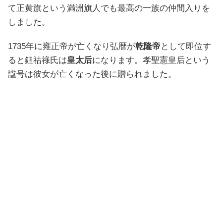
て正黄旗という満洲旗人でも最高の一族の仲間入りを
しました。
1735年に雍正帝が亡くなり弘暦が
乾隆帝
として即位す
ると鈕祜祿氏は
皇太后
になります。孝聖憲皇后という
諡号は彼女が亡くなった後に贈られました。