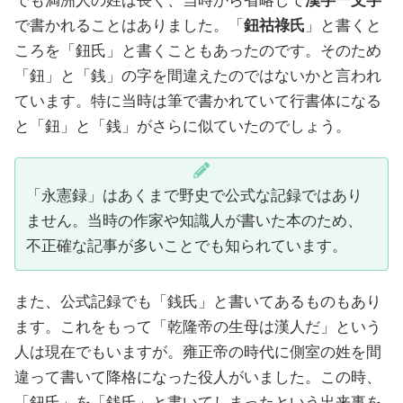
でも満洲人の姓は長く、当時から省略して
漢字一文字
で書かれることはありました。「
鈕祜祿氏
」と書くと
ころを「鈕氏」と書くこともあったのです。そのため
「鈕」と「銭」の字を間違えたのではないかと言われ
ています。特に当時は筆で書かれていて行書体になる
と「鈕」と「銭」がさらに似ていたのでしょう。
「永憲録」はあくまで野史で公式な記録ではあり
ません。当時の作家や知識人が書いた本のため、
不正確な記事が多いことでも知られています。
また、公式記録でも「銭氏」と書いてあるものもあり
ます。これをもって「乾隆帝の生母は漢人だ」という
人は現在でもいますが。雍正帝の時代に側室の姓を間
違って書いて降格になった役人がいました。この時、
「鈕氏」を「銭氏」と書いてしまったという出来事を