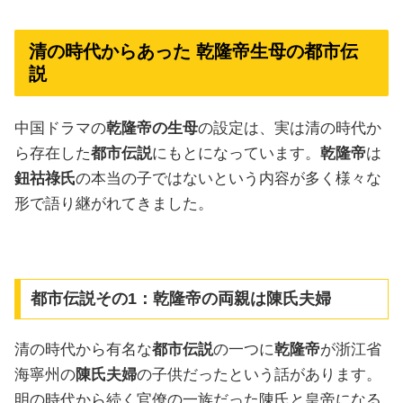
清の時代からあった 乾隆帝生母の都市伝
説
中国ドラマの
乾隆帝の生母
の設定は、実は清の時代か
ら存在した
都市伝説
にもとになっています。
乾隆帝
は
鈕祜祿氏
の本当の子ではないという内容が多く様々な
形で語り継がれてきました。
都市伝説その1：乾隆帝の両親は陳氏夫婦
清の時代から有名な
都市伝説
の一つに
乾隆帝
が浙江省
海寧州の
陳氏夫婦
の子供だったという話があります。
明の時代から続く官僚の一族だった陳氏と皇帝になる