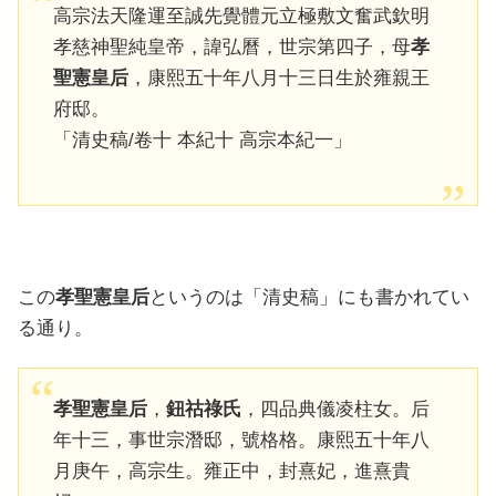
高宗法天隆運至誠先覺體元立極敷文奮武欽明
孝慈神聖純皇帝，諱弘曆，世宗第四子，母
孝
聖憲皇后
，康熙五十年八月十三日生於雍親王
府邸。
「清史稿/卷十 本紀十 高宗本紀一」
この
孝聖憲皇后
というのは「清史稿」にも書かれてい
る通り。
孝聖憲皇后
，
鈕祜祿氏
，四品典儀凌柱女。后
年十三，事世宗潛邸，號格格。康熙五十年八
月庚午，高宗生。雍正中，封熹妃，進熹貴