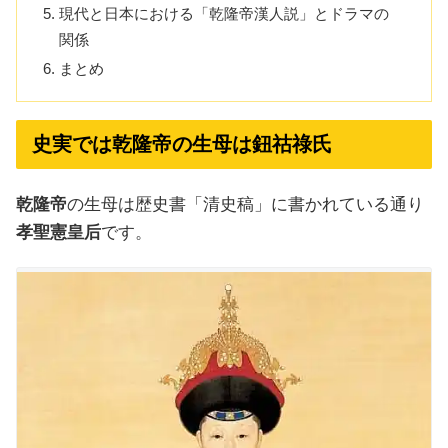
現代と日本における「乾隆帝漢人説」とドラマの
関係
まとめ
史実では乾隆帝の生母は鈕祜祿氏
乾隆帝
の生母は歴史書「清史稿」に書かれている通り
孝聖憲皇后
です。