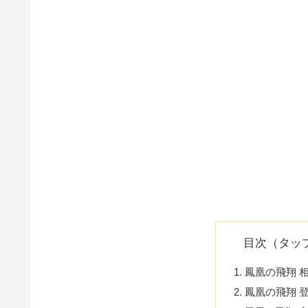
目次（タッ
鳳凰の飛翔 
鳳凰の飛翔 