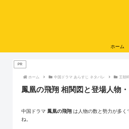
ホーム
PR
ホーム
中国ドラマ あらすじ ネタバレ
王朝
鳳凰の飛翔 相関図と登場人物
中国ドラマ
鳳凰の飛翔
は人物の数と勢力が多く
ね。