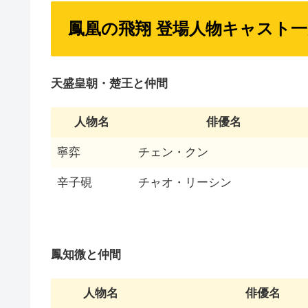
鳳凰の飛翔 登場人物キャスト一
天盛皇朝・楚王と仲間
人物名
俳優名
寧弈
チェン・クン
辛子硯
チャオ・リーシン
鳳知微と仲間
人物名
俳優名