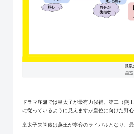
鳳凰
皇室
ドラマ序盤では皇太子が最有力候補。第二（燕王
に従っているように見えますが皇位に向けた野心
皇太子失脚後は燕王が寧弈のライバルとなり、最