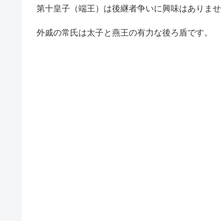
第十皇子（端王）は後継者争いに興味はありませ
外戚の常氏は太子と燕王の有力な後ろ盾です。