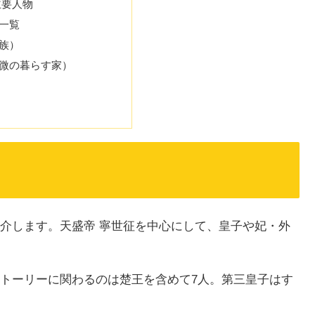
主要人物
一覧
族）
微の暮らす家）
介します。天盛帝 寧世征を中心にして、皇子や妃・外
トーリーに関わるのは楚王を含めて7人。第三皇子はす