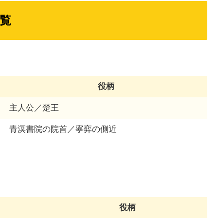
覧
役柄
主人公／楚王
青溟書院の院首／寧弈の側近
役柄