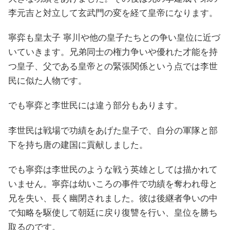
李元吉と対立して玄武門の変を経て皇帝になります。
寧弈も皇太子 寧川や他の皇子たちとの争い皇位に近づ
いていきます。兄弟同士の権力争いや優れた才能を持
つ皇子、父である皇帝との緊張関係という点では李世
民に似た人物です。
でも寧弈と李世民には違う部分もあります。
李世民は戦場で功績をあげた皇子で、自分の軍隊と部
下を持ち唐の建国に貢献しました。
でも寧弈は李世民のような戦う英雄としては描かれて
いません。寧弈は幼いころの事件で功績を奪われ母と
兄を失い、長く幽閉されました。彼は後継者争いの中
で知略を駆使して朝廷に戻り復讐を行い、皇位を勝ち
取るのです。