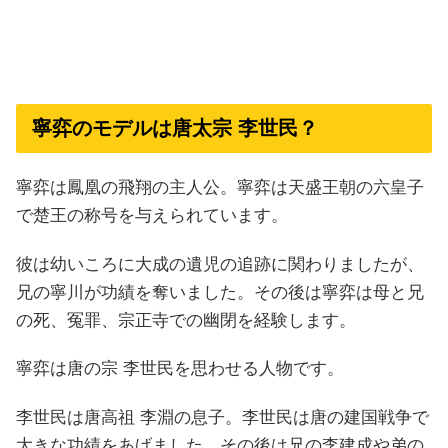
寧弈のモデルは唐太宗 李世民？
寧弈は鳳凰の飛翔の主人公。寧弈は天盛王朝の六皇子
で楚王の称号を与えられています。
彼は幼いころに大成の遺児の追跡に関わりましたが、
兄の寧川が功績を奪いました。その後は寧弈は母と兄
の死、冤罪、宗正寺での幽閉を経験します。
寧弈は唐の宗 李世民を思わせる人物です。
李世民は唐高祖 李淵の息子。李世民は唐の建国戦争で
大きな功績をあげました。その後は兄の李建成や弟の