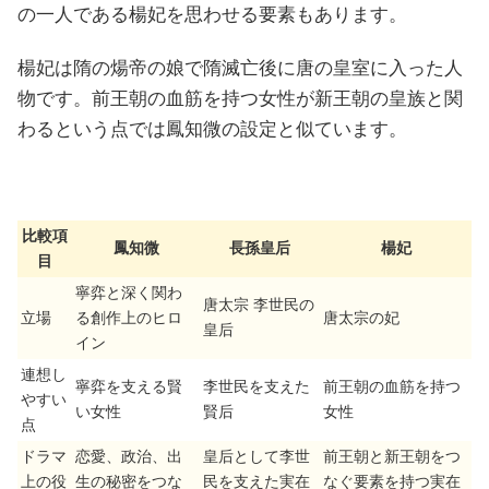
の一人である楊妃を思わせる要素もあります。
楊妃は隋の煬帝の娘で隋滅亡後に唐の皇室に入った人
物です。前王朝の血筋を持つ女性が新王朝の皇族と関
わるという点では鳳知微の設定と似ています。
比較項
鳳知微
長孫皇后
楊妃
目
寧弈と深く関わ
唐太宗 李世民の
立場
る創作上のヒロ
唐太宗の妃
皇后
イン
連想し
寧弈を支える賢
李世民を支えた
前王朝の血筋を持つ
やすい
い女性
賢后
女性
点
ドラマ
恋愛、政治、出
皇后として李世
前王朝と新王朝をつ
上の役
生の秘密をつな
民を支えた実在
なぐ要素を持つ実在