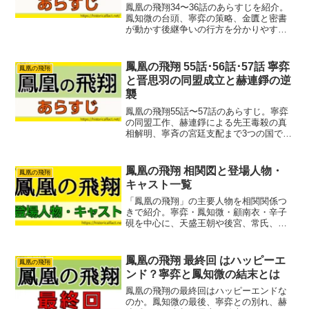
鳳凰の飛翔34〜36話のあらすじを紹介。
鳳知微の台頭、寧弈の策略、金匱と密書
が動かす後継争いの行方を分かりやすく
まとめています。
鳳凰の飛翔 55話･56話･57話 寧弈
鳳凰の飛翔
と晋思羽の同盟成立と赫連錚の逆
襲
鳳凰の飛翔55話〜57話のあらすじ。寧弈
の同盟工作、赫連錚による先王毒殺の真
相解明、寧斉の宮廷支配まで3つの国で同
時に起こる駆け引きや争いをわかりやす
く紹介します
鳳凰の飛翔 相関図と登場人物・
鳳凰の飛翔
キャスト一覧
「鳳凰の飛翔」の主要人物を相関関係つ
きで紹介。寧弈・鳳知微・顧南衣・辛子
硯を中心に、天盛王朝や後宮、常氏、血
浮屠、大成残党など勢力を解説します。
鳳凰の飛翔 最終回 はハッピーエ
鳳凰の飛翔
ンド？寧弈と鳳知微の結末とは
鳳凰の飛翔の最終回はハッピーエンドな
のか。鳳知微の最後、寧弈との別れ、赫