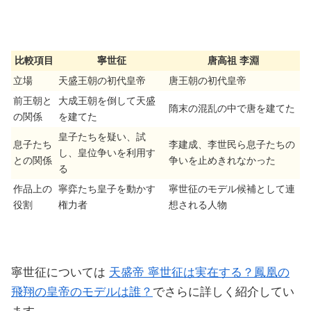
比較項目
寧世征
唐高祖 李淵
立場
天盛王朝の初代皇帝
唐王朝の初代皇帝
前王朝と
大成王朝を倒して天盛
隋末の混乱の中で唐を建てた
の関係
を建てた
皇子たちを疑い、試
息子たち
李建成、李世民ら息子たちの
し、皇位争いを利用す
との関係
争いを止めきれなかった
る
作品上の
寧弈たち皇子を動かす
寧世征のモデル候補として連
役割
権力者
想される人物
寧世征については
天盛帝 寧世征は実在する？鳳凰の
飛翔の皇帝のモデルは誰？
でさらに詳しく紹介してい