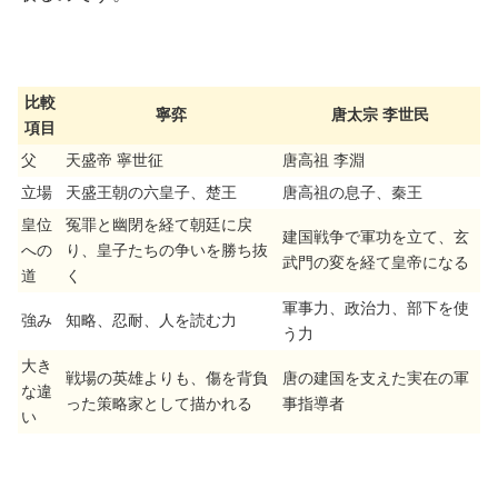
比較
寧弈
唐太宗 李世民
項目
父
天盛帝 寧世征
唐高祖 李淵
立場
天盛王朝の六皇子、楚王
唐高祖の息子、秦王
皇位
冤罪と幽閉を経て朝廷に戻
建国戦争で軍功を立て、玄
への
り、皇子たちの争いを勝ち抜
武門の変を経て皇帝になる
道
く
軍事力、政治力、部下を使
強み
知略、忍耐、人を読む力
う力
大き
戦場の英雄よりも、傷を背負
唐の建国を支えた実在の軍
な違
った策略家として描かれる
事指導者
い