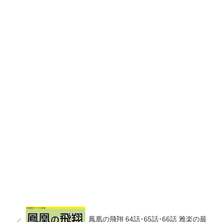
鳳凰の飛翔 64話･65話･66話 雅楽の最