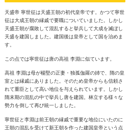
天盛帝 寧世征は天盛王朝の初代皇帝です。かつて寧世
征は大成王朝の縁戚で要職についていました。しかし
天盛王朝が腐敗して混乱すると挙兵して大成を滅ぼし
天盛を建国しました。建国後は皇帝として国を治めま
す。
この点では寧世征は唐の高祖 李淵に似ています。
高祖 李淵は母が楊堅の正妻・独孤伽羅の姉で、隋の皇
室とは縁戚にありました。そのため皇帝からも信頼さ
れて重臣として高い地位を与えられています。しかし
隋末期の混乱の中で挙兵し唐を建国。林立する様々な
勢力を倒して再び統一しました。
寧世征と李淵は前王朝の縁戚で重要な地位にいたのに
王朝の混乱を受けて新王朝を作った建国皇帝という点