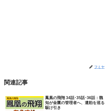
フミヤ
関連記事
鳳凰の飛翔 34話･35話･36話：魏
鳳凰の飛翔
知が金匱の管理者へ、遺勅を巡る
駆け引き