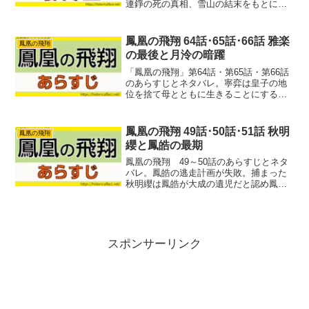
連錚の死の真相、雪山の結末をもとに、
恋愛としては悲劇なのか、救いが残る終
わり方なのかを解説します。
鳳凰の飛翔 64話･65話･66話 雅楽
鳳凰の飛翔
の最後と月泠の暗躍
「鳳凰の飛翔」第64話・第65話・第66話
のあらすじとネタバレ。寧弈は皇子の地
位を捨て母とともに生きることにする
が、雅楽が誘拐されてしまいます。
鳳凰の飛翔 49話･50話･51話 秋明
鳳凰の飛翔
纓と鳳皓の最期
鳳凰の飛翔 49～50話のあらすじとネタ
バレ。鳳皓の逃走計画が失敗。捕まった
秋明纓は鳳皓が大成の遺児だと認め鳳知
微だけは守ろとします。そして帰京した
鳳知微の目の前で母と弟が最期を迎えて
しまうのでした。
スポンサーリンク