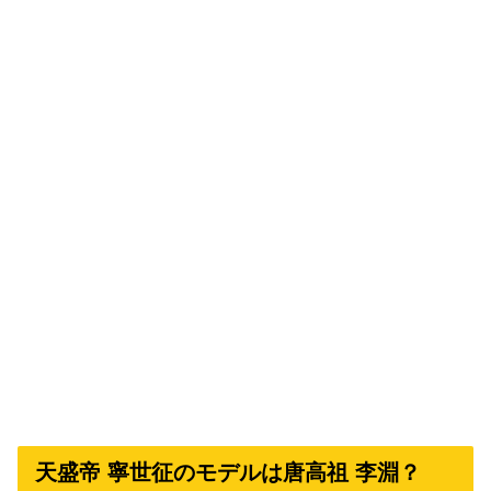
天盛帝 寧世征のモデルは唐高祖 李淵？