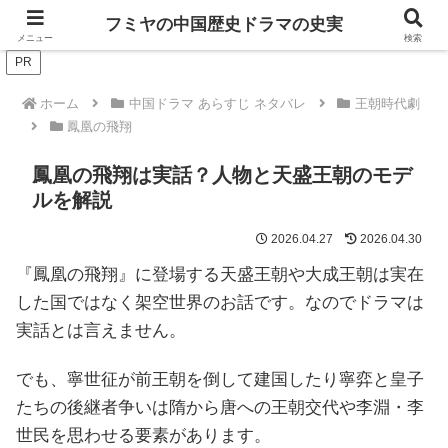
ドラマは歴史を知るともっと面白い！
フミヤの中国歴史ドラマの史実
メニュー
検索
PR
ホーム
中国ドラマ あらすじ ネタバレ
王朝時代劇
鳳凰の飛翔
鳳凰の飛翔は実話？人物と天盛王朝のモデ
ルを解説
2026.04.27
2026.04.30
『鳳凰の飛翔』に登場する天盛王朝や大成王朝は実在
した国ではなく架空世界のお話です。なのでドラマは
実話とは言えません。
でも、寧世征が前王朝を倒して建国したり寧弈と皇子
たちの後継者争いは隋から唐への王朝交代や李淵・李
世民を思わせる要素があります。