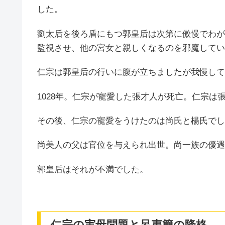
した。
劉太后を後ろ盾にもつ郭皇后は次第に傲慢でわが
監視させ、他の宮女と親しくなるのを邪魔してい
仁宗は郭皇后の行いに腹が立ちましたが我慢して
1028年。仁宗が寵愛した張才人が死亡。仁宗は
その後、仁宗の寵愛をうけたのは尚氏と楊氏でし
尚美人の父は官位を与えられ出世。尚一族の優遇
郭皇后はそれが不満でした。
仁宗の実母問題と呂夷簡の降格