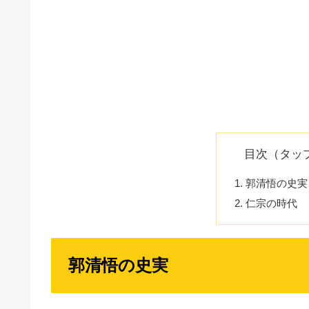
目次（タッ
郭清悟の史実
仁宗の時代
郭清悟の史実