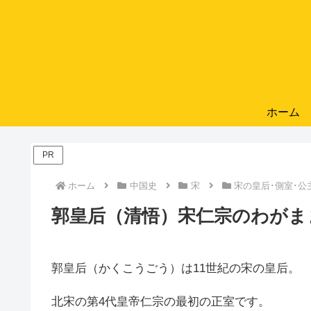
ホーム
PR
ホーム
中国史
宋
宋の皇后･側室･公
郭皇后（清悟）宋仁宗のわがま
郭皇后（かくこうごう）は11世紀の宋の皇后。
北宋の第4代皇帝仁宗の最初の正室です。