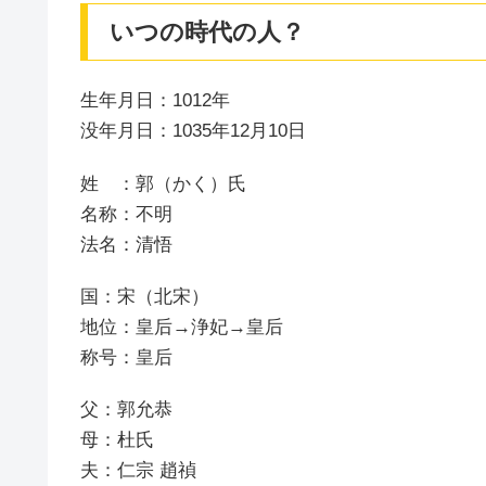
いつの時代の人？
生年月日：1012年
没年月日：1035年12月10日
姓 ：郭（かく）氏
名称：不明
法名：清悟
国：宋（北宋）
地位：皇后→浄妃→皇后
称号：皇后
父：郭允恭
母：杜氏
夫：仁宗 趙禎