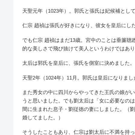
天聖元年（1023年）。郭氏と張氏は妃候補とし
仁宗 趙禎は張氏が好きになり、彼女を皇后にし
でも仁宗 趙禎はまだ13歳。宮中のことは垂簾
的な美しさで飛び抜けて美人というわけではあり
太后は郭氏を皇后に、張氏を側室に決めました。
天聖2年（1024年）11月。郭氏は皇后になりまし
また秀女の中に四川からやってきた王氏の娘がい
うと思いました。でも劉太后は「女に必要なのは
間に生まれた息子・劉従徳の妻にしました。（劉
婚してました。）
そうしたこともあり、仁宗は劉太后に不満を持っ