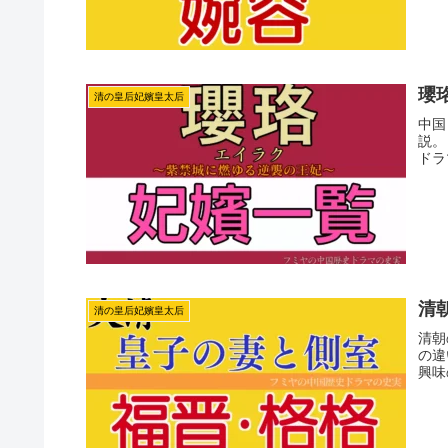
瓔
清の皇后妃嬪皇太后
中国
説。
ドラ
清
清の皇后妃嬪皇太后
清朝
の違
興味