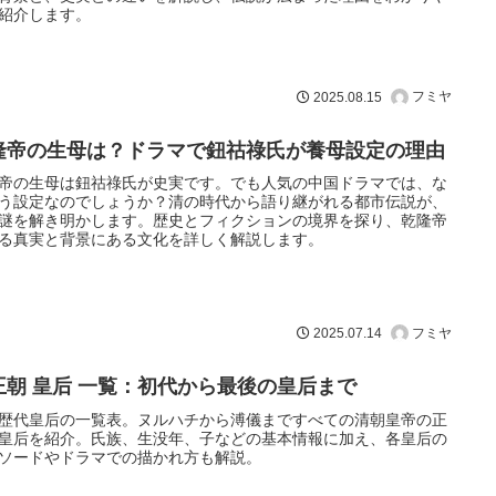
紹介します。
フミヤ
2025.08.15
隆帝の生母は？ドラマで鈕祜祿氏が養母設定の理由
帝の生母は鈕祜祿氏が史実です。でも人気の中国ドラマでは、な
う設定なのでしょうか？清の時代から語り継がれる都市伝説が、
謎を解き明かします。歴史とフィクションの境界を探り、乾隆帝
る真実と背景にある文化を詳しく解説します。
フミヤ
2025.07.14
王朝 皇后 一覧：初代から最後の皇后まで
歴代皇后の一覧表。ヌルハチから溥儀まですべての清朝皇帝の正
皇后を紹介。氏族、生没年、子などの基本情報に加え、各皇后の
ソードやドラマでの描かれ方も解説。