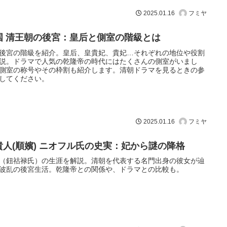
フミヤ
2025.01.16
国 清王朝の後宮：皇后と側室の階級とは
後宮の階級を紹介。皇后、皇貴妃、貴妃…それぞれの地位や役割
説。ドラマで人気の乾隆帝の時代にはたくさんの側室がいまし
側室の称号やその枠割も紹介します。清朝ドラマを見るときの参
してください。
フミヤ
2025.01.16
貴人(順嬪) ニオフル氏の史実：妃から謎の降格
（鈕祜禄氏）の生涯を解説。清朝を代表する名門出身の彼女が辿
波乱の後宮生活。乾隆帝との関係や、ドラマとの比較も。