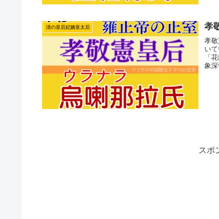
孝
清の皇后妃嬪皇太后
孝敬
いて
「花
象深
スポ