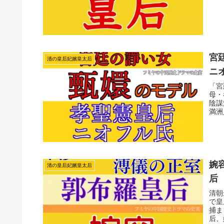
宮
清の皇后妃嬪皇太后
ニ
「宮
母・
陰謀
満洲
す。
婉
清の皇后妃嬪皇太后
后
清朝
で皇
捕ま
后、