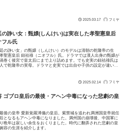
フミヤ
2025.03.17
廷の諍い女：甄嬛(しんけい)は実在した孝聖憲皇后
オフル氏
廷の諍い女」の甄嬛（しんけい）のモデルは清朝の乾隆帝の生
孝聖憲皇后 鈕祜祿（ニオフル）氏。ドラマでは漢人出身の甄嬛が
渦巻く後宮で皇太后にまで上り詰めます。でも史実の鈕祜祿氏は
人で乾隆帝の実母。ドラマと史実では出自や子供の設定が違いま
フミヤ
2025.02.14
容 ゴブロ皇后の最後・アヘン中毒になった悲劇の皇
最後の皇帝 愛新覚羅溥儀の皇后。紫禁城を追われ満洲国皇帝就任
后となるもアヘン中毒になりました。満州国の崩壊後、中国軍に
り晩年は寂しい余生をおくりました。時代に翻弄された悲劇の皇
婉容の生涯を紹介します。