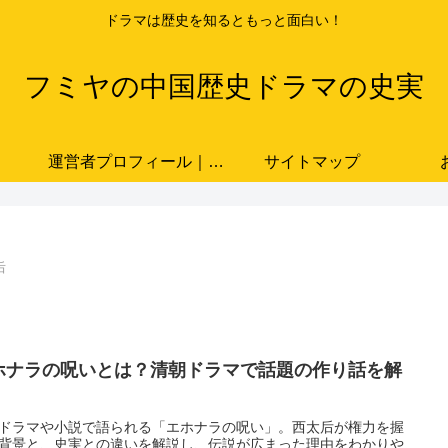
ドラマは歴史を知るともっと面白い！
フミヤの中国歴史ドラマの史実
運営者プロフィール｜ドラマと史実をつなぐ歴史ブロガー「フミヤ」
サイトマップ
后
ホナラの呪いとは？清朝ドラマで話題の作り話を解
ドラマや小説で語られる「エホナラの呪い」。西太后が権力を握
背景と、史実との違いを解説し、伝説が広まった理由をわかりや