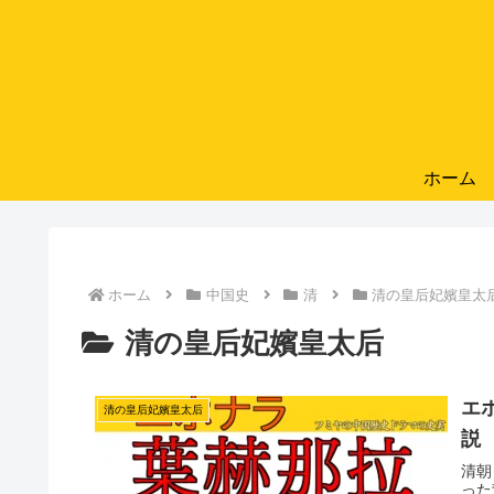
ホーム
ホーム
中国史
清
清の皇后妃嬪皇太
清の皇后妃嬪皇太后
エ
清の皇后妃嬪皇太后
説
清朝
った