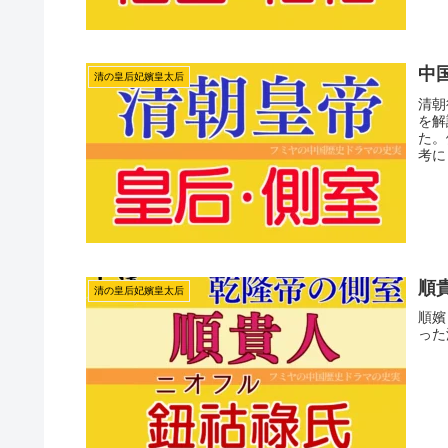
中
清の皇后妃嬪皇太后
清朝
を解
た。
考に
順
清の皇后妃嬪皇太后
順嬪
った