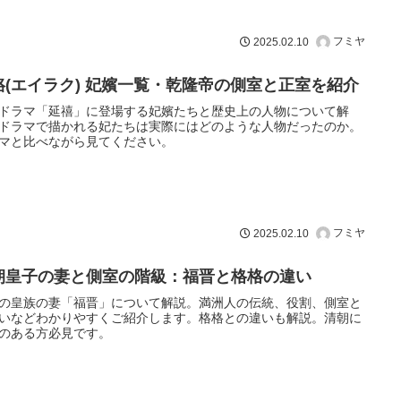
フミヤ
2025.02.10
珞(エイラク) 妃嬪一覧・乾隆帝の側室と正室を紹介
ドラマ「延禧」に登場する妃嬪たちと歴史上の人物について解
ドラマで描かれる妃たちは実際にはどのような人物だったのか。
マと比べながら見てください。
フミヤ
2025.02.10
朝皇子の妻と側室の階級：福晋と格格の違い
の皇族の妻「福晋」について解説。満洲人の伝統、役割、側室と
いなどわかりやすくご紹介します。格格との違いも解説。清朝に
のある方必見です。