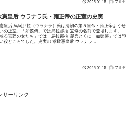
フミヤ
2025.01.15
敬憲皇后 ウラナラ氏・雍正帝の正室の史実
憲皇后 烏喇那拉（ウラナラ）氏は清朝の第５皇帝・雍正帝ようせ
いの正室。「如懿傳」では烏拉那拉·宜修の名前で登場します。
散る宮廷の女たち」では 烏拉那拉·凝秀とくに「如懿傳」では印
い役どころでした。史実の 孝敬憲皇后 ウラナラ...
フミヤ
2025.01.15
ンサーリンク