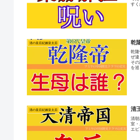
すく
乾
清の皇后妃嬪皇太后
乾隆
ぜ違
その
を巡
清
清の皇后妃嬪皇太后
清朝
室・
エピ