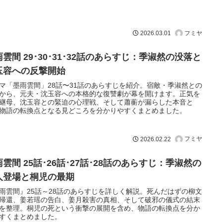
フミヤ
2026.03.01
雲間 29･30･31･32話のあらすじ：季淑然の没落と
玉容への反撃開始
マ「墨雨雲間」28話〜31話のあらすじを紹介。宿敵・季淑然との
から、元夫・沈玉容への本格的な復讐劇が幕を開けます。正気を
継母、沈玉容との緊迫の心理戦、そして蕭蘅が漏らした本音と
物語の転換点となる見どころを分かりやすくまとめました。
フミヤ
2026.02.22
雲間 25話･26話･27話･28話のあらすじ：季淑然の
人登場と桐児の最期
雨雲間』25話～28話のあらすじを詳しく解説。死んだはずの柳文
帰還、姜若瑶の告白、姜月殺害の真相、そして破邪の儀式の結末
を整理。桐児の死という衝撃の展開を含め、物語の転換点を分か
すくまとめました。