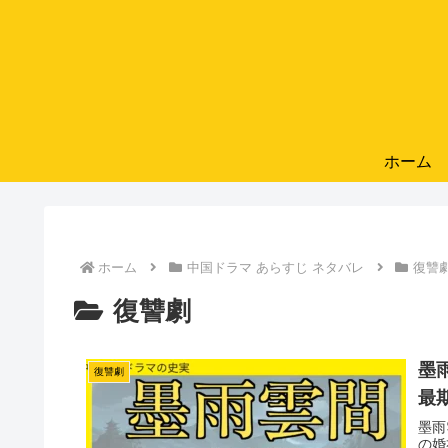
ホーム
ホーム
中国ドラマ あらすじ ネタバレ
復讐
復讐劇
墨
復讐劇
最
墨雨
の婚