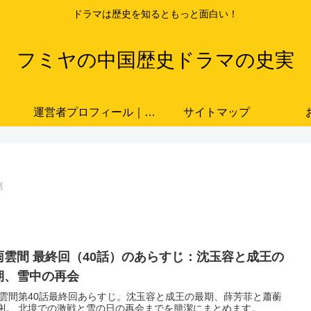
ドラマは歴史を知るともっと面白い！
フミヤの中国歴史ドラマの史実
運営者プロフィール｜ドラマと史実をつなぐ歴史ブロガー「フミヤ」
サイトマップ
劇
雨雲間 最終回（40話）のあらすじ：沈玉容と成王の
期、雪中の再会
雲間第40話最終回あらすじ。沈玉容と成王の最期、薛芳菲と蕭蘅
礼、北境での激戦と雪の日の再会までを簡潔にまとめます。