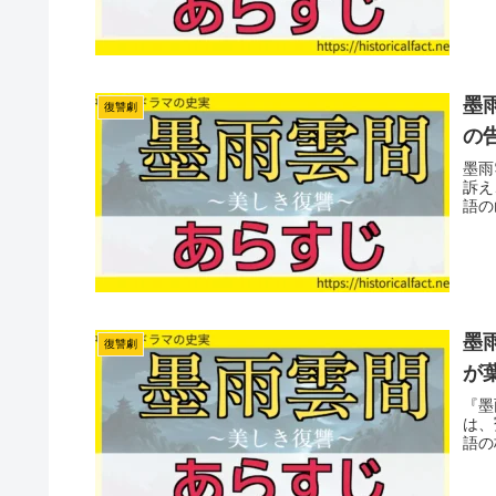
墨雨
復讐劇
の
墨雨
訴え
語の
墨雨
復讐劇
が
『墨
は、
語の