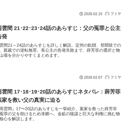
フミヤ
2026.02.15
雲間 21･22･23･24話のあらすじ：父の冤罪と公主
告発
雲間21～24話のあらすじを詳しく解説。定州の飢饉、登聞鼓での
、親裁での逆転無罪、長公主の告発失敗まで、薛芳菲の選択と物
山場を分かりやすくまとめます。
フミヤ
2026.02.07
雲間 17･18･19･20話のあらすじネタバレ：薛芳菲
葉家を救い父の真実に迫る
雨雲間』17〜20話のあらすじを一挙紹介。葉家を救った薛芳菲
冤罪の父を助けるため淮郷へ。金鉱の陰謀と巨大な利権に挑む物
核心を解説します。