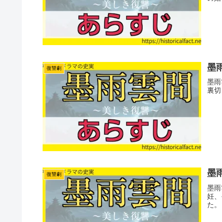
墨
復讐劇
墨雨
裏切
墨雨
復讐劇
墨雨
妊、
た。