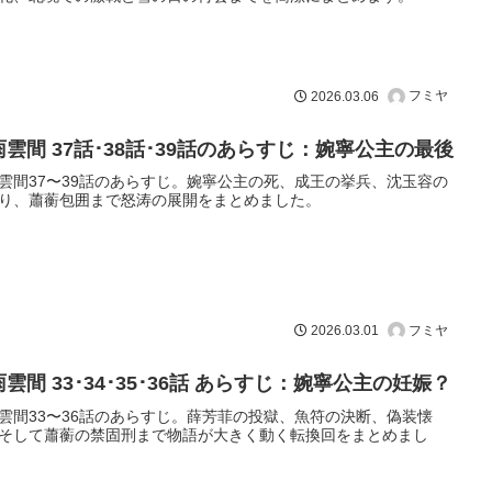
フミヤ
2026.03.06
雨雲間 37話･38話･39話のあらすじ：婉寧公主の最後
雲間37〜39話のあらすじ。婉寧公主の死、成王の挙兵、沈玉容の
り、蕭蘅包囲まで怒涛の展開をまとめました。
フミヤ
2026.03.01
雲間 33･34･35･36話 あらすじ：婉寧公主の妊娠？
雲間33〜36話のあらすじ。薛芳菲の投獄、魚符の決断、偽装懐
そして蕭蘅の禁固刑まで物語が大きく動く転換回をまとめまし