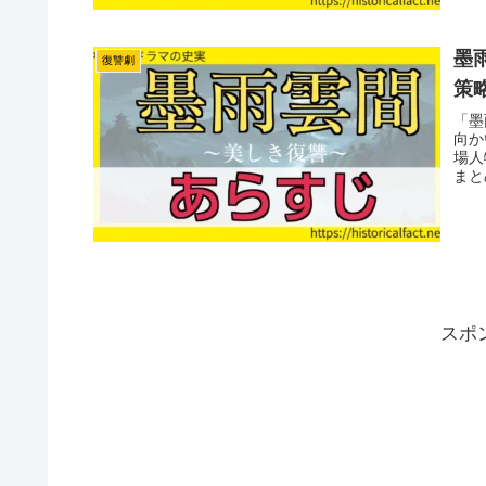
墨
復讐劇
策
「墨
向か
場人
まと
スポ