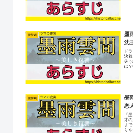
墨雨
復讐劇
沈
ドラ
決着
失う
は？
墨雨
復讐劇
恋
『墨
才の
まで
りや