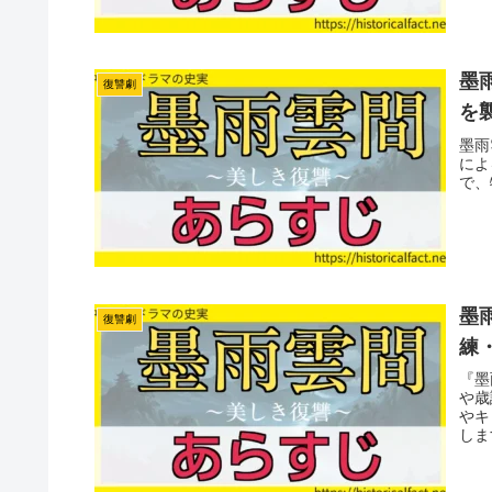
墨雨
復讐劇
を
墨雨
によ
で、
墨雨
復讐劇
練
『墨
や歳
やキ
しま