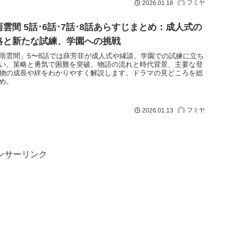
フミヤ
2026.01.18
雨雲間 5話･6話･7話･8話あらすじまとめ：成人式の
略と新たな試練、学園への挑戦
雨雲間」5〜8話では薛芳菲が成人式や縁談、学園での試練に立ち
い、策略と勇気で困難を突破。物語の流れと時代背景、主要な登
物の成長や絆をわかりやすく解説します。ドラマの見どころを総
め。
フミヤ
2026.01.13
ンサーリンク