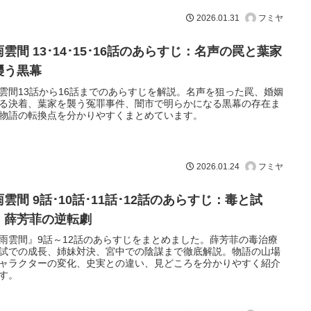
フミヤ
2026.01.31
雲間 13･14･15･16話のあらすじ：名声の罠と葉家
襲う黒幕
雲間13話から16話までのあらすじを解説。名声を狙った罠、婚姻
る決着、葉家を襲う冤罪事件、闇市で明らかになる黒幕の存在ま
物語の転換点を分かりやすくまとめています。
フミヤ
2026.01.24
雲間 9話･10話･11話･12話のあらすじ：毒と試
・薛芳菲の逆転劇
雨雲間』9話～12話のあらすじをまとめました。薛芳菲の毒治療
試での成長、姉妹対決、宮中での陰謀まで徹底解説。物語の山場
ャラクターの変化、史実との違い、見どころを分かりやすく紹介
す。