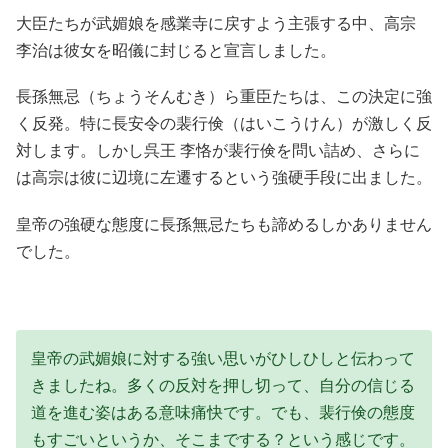
大臣たちが武媚娘を感業寺に戻すよう主張する中、高宗
李治は彼女を昭儀に封じると宣言しました。
長孫無忌（ちょうそんむき）ら重臣たちは、この決定に強
く反発。特に長安令の裴行倹（はいこうけん）が激しく反
対します。しかし呉王 李恪が裴行倹を問い詰め、さらに
は高宗は彼に辺境に左遷するという強硬手段に出ました。
皇帝の強硬な態度に長孫無忌たちも諦めるしかありません
でした。
皇帝の武媚娘に対する強い思いがひしひしと伝わって
きましたね。多くの反対を押し切って、自分の信じる
道を進む姿はある意味痛快です。でも、裴行倹の態度
もすごいというか、そこまでする？という感じです。