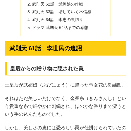
武則天 62話 武媚娘の作戦
武則天 63話 増していく不信感
武則天 64話 李忠の裏切り
ドラマ 武則天 64話までの感想
武則天 61話 李世民の遺詔
皇后からの贈り物に隠された罠
王皇后が武媚娘（ぶびにょう）に贈った帝女花の刺繍図。
それはただ美しいだけでなく、金蚕糸（きんさんし）とい
う貴重な糸で細やかに刺繍され、ほのかな香りまで漂うと
いう手の込んだものでした。
しかし、美しさの裏には恐ろしい罠が仕掛けられていたの