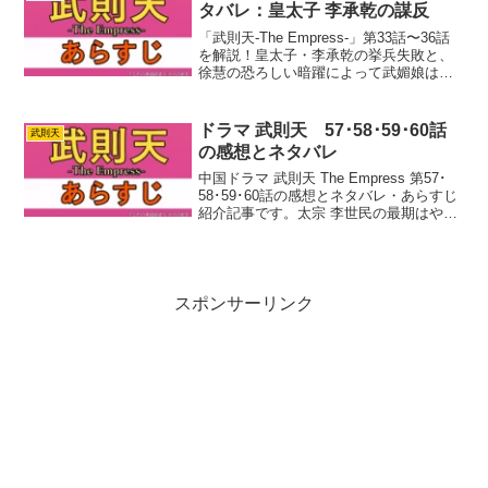
し...
タバレ：皇太子 李承乾の謀反
「武則天-The Empress-」第33話〜36話
を解説！皇太子・李承乾の挙兵失敗と、
徐慧の恐ろしい暗躍によって武媚娘は謀
反の罪を着せられ投獄されてしまいま
す。牢内で命の危険が迫るなか、幼馴染
の李牧が救出に駆けつける激動のストー
ドラマ 武則天 57･58･59･60話
武則天
リー。引き裂かれる親友関係と過酷な救
の感想とネタバレ
出劇の行方を分かりやすく紹介します。
中国ドラマ 武則天 The Empress 第57･
58･59･60話の感想とネタバレ・あらすじ
紹介記事です。太宗 李世民の最期はやっ
ぱり寂しいですね。このドラマの後宮で
はいろいろ問題も多かったですが、あれ
だけの存在感のある皇帝はなかなかい...
スポンサーリンク