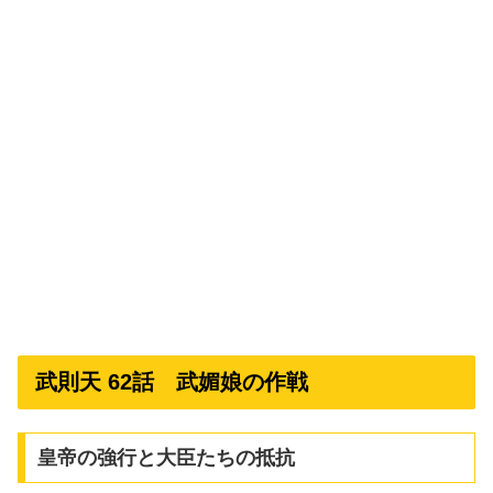
武則天 62話 武媚娘の作戦
皇帝の強行と大臣たちの抵抗