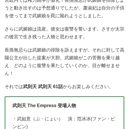
宮廷内では権力闘争が激化！長孫無忌が武媚娘を排除しよ
うと動き出すのは予想通りでしたが、蕭淑妃は自分の子供
を使ってまで武媚娘を罠に陥れようとしました。
さらに武媚娘は流産。彼女は復讐を誓います。さすが太宗
の後宮で生き残った人物と思わせます。
長孫無忌らは武媚娘の排除を訴えますが。それに対して高
陽公主が出した提案が大胆。武媚娘がこの苦難を乗り越
え、どのように復讐を果たしていくのか、目が離せませ
ん！
それでは
武則天 武則天 61話
からお楽しみください。
武則天 The Empress 登場人物
・武如意（ぶ・にょい） 演：范冰冰(ファン・ビ
ンビン)