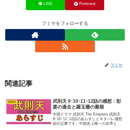
LINE
Pinterest
フミヤをフォローする
フミヤ
関連記事
武則天 9･10･11･12話の感想：彭
武則天
婆の過去と羅玉珊の最期
中国ドラマ 武則天 The Empress 武則天
9･10･11･12話のあらすじとネタバレ感想
紹介記事です。中国史上唯一の女帝とな
った武則天。その波乱の生涯をファン・