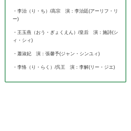
・李治（り・ち）/高宗 演：李治廷(アーリフ・リ
ー)
・王玉燕（おう・ぎょくえん）/皇后 演：施詩(シ
ィ・シィ)
・蕭淑妃 演：張馨予(ジャン・シンユィ)
・李恪（り・らく）/呉王 演：李解(リー・ジエ)