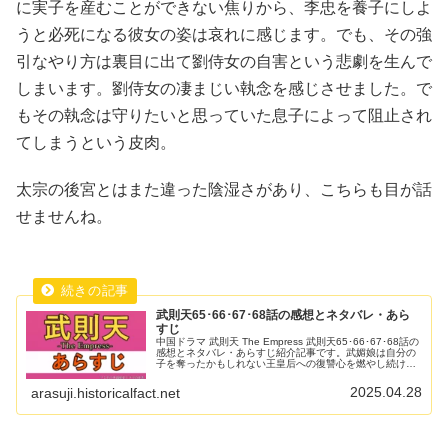
に実子を産むことができない焦りから、李忠を養子にしよ
うと必死になる彼女の姿は哀れに感じます。でも、その強
引なやり方は裏目に出て劉侍女の自害という悲劇を生んで
しまいます。劉侍女の凄まじい執念を感じさせました。で
もその執念は守りたいと思っていた息子によって阻止され
てしまうという皮肉。
太宗の後宮とはまた違った陰湿さがあり、こちらも目が話
せませんね。
武則天65･66･67･68話の感想とネタバレ・あら
すじ
中国ドラマ 武則天 The Empress 武則天65･66･67･68話の
感想とネタバレ・あらすじ紹介記事です。武媚娘は自分の
子を奪ったかもしれない王皇后への復讐心を燃やし続けて
います。でも、その手段は時に非情です。かつて自分が助
けた李忠...
2025.04.28
arasuji.historicalfact.net