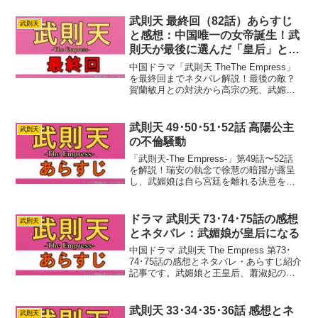
ビンビンが演じるドラマ。後宮に今は亡
き文徳皇后にそっくりな鄭婉言が入っ...
武則天 最終回（82話）あらすじ
武則天
と感想：中国唯一の女帝誕生！武
則天が最後に選んだ「皇后」とい
う肩書き
中国ドラマ「武則天 TheThe Empress」
を最終回までネタバレ解説！最後の敵？
賀蘭敏月との対決から高宗の死、武媚娘
の即位、そして最期までを徹底レビュ
ー。美化されすぎ？皇子たちは悪者にさ
れすぎ？ツッコミ満載で感想を語りま
武則天 49･50･51･52話 高陽公主
武則天
す。
の不倫騒動
「武則天-The Empress-」第49話〜52話
を解説！瑞安の執念で徐慧の暗躍が露呈
し、武媚娘は自ら宮廷を離れる決意を固
めます。しかし重病に倒れる李世民と、
高陽公主の引き裂かれた切ない愛の悲劇
により宮廷はさらなる狂乱へ。去りゆく
ドラマ 武則天 73･74･75話の感想
武則天
者と遺された者たちの運命が大きく暗転
とネタバレ：武媚娘が皇后になる
していく怒涛のストーリーを紹介しま
す。
中国ドラマ 武則天 The Empress 第73･
74･75話の感想とネタバレ・あらすじ紹介
記事です。武媚娘と王皇后、蕭淑妃の対
立も終わりました。ドラマの武媚娘は史
実に比べると「いい人」ぶりが強調され
ているので残酷なシーンはありませんで
武則天 33･34･35･36話 感想とネ
武則天