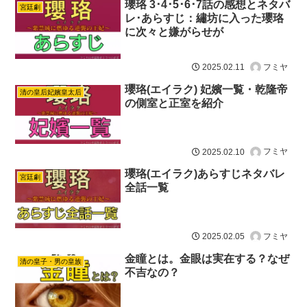
瓔珞 3･4･5･6･7話の感想とネタバ
宮廷劇
レ･あらすじ：繡坊に入った瓔珞
に次々と嫌がらせが
フミヤ
2025.02.11
瓔珞(エイラク) 妃嬪一覧・乾隆帝
清の皇后妃嬪皇太后
の側室と正室を紹介
フミヤ
2025.02.10
瓔珞(エイラク)あらすじネタバレ
宮廷劇
全話一覧
フミヤ
2025.02.05
金瞳とは。金眼は実在する？なぜ
清の皇子・男の皇族
不吉なの？