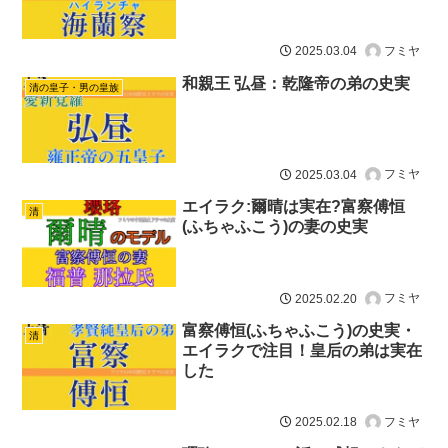
フミヤ
2025.03.04
和親王 弘昼：乾隆帝の弟の史実
清の皇子・男の皇族
フミヤ
2025.03.04
エイラク:爾晴は実在?富察傅恒
清
(ふちゃふこう)の妻の史実
フミヤ
2025.02.20
富察傅恒(ふちゃふこう)の史実・
清
エイラクで注目！皇后の弟は実在
した
フミヤ
2025.02.18