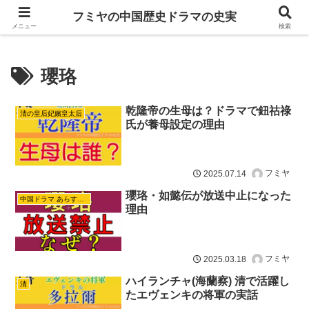
ドラマは歴史を知るともっと面白い！
フミヤの中国歴史ドラマの史実
メニュー
検索
瓔珞
乾隆帝の生母は？ドラマで鈕祜祿
清の皇后妃嬪皇太后
氏が養母設定の理由
フミヤ
2025.07.14
瓔珞・如懿伝が放送中止になった
中国ドラマ あらすじ ネタバレ
理由
フミヤ
2025.03.18
ハイランチャ(海蘭察) 清で活躍し
清
たエヴェンキの将軍の実話