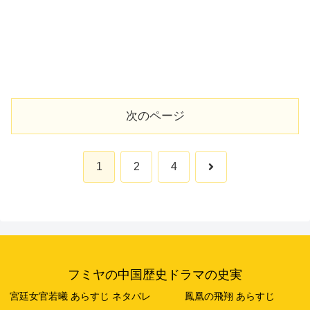
次のページ
次
1
2
4
へ
フミヤの中国歴史ドラマの史実
宮廷女官若曦 あらすじ ネタバレ
鳳凰の飛翔 あらすじ