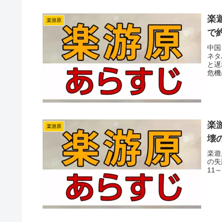
楽
楽游原
で
中国
ネタ
と遅
危機
楽
楽游原
壊
楽遊
の失
11