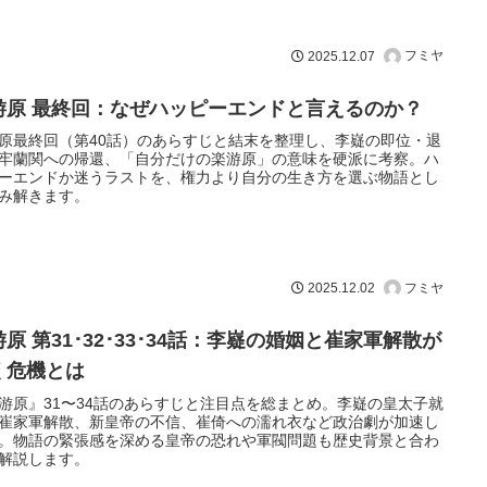
フミヤ
2025.12.07
游原 最終回：なぜハッピーエンドと言えるのか？
原最終回（第40話）のあらすじと結末を整理し、李嶷の即位・退
牢蘭関への帰還、「自分だけの楽游原」の意味を硬派に考察。ハ
ーエンドか迷うラストを、権力より自分の生き方を選ぶ物語とし
み解きます。
フミヤ
2025.12.02
原 第31･32･33･34話：李嶷の婚姻と崔家軍解散が
く危機とは
游原』31〜34話のあらすじと注目点を総まとめ。李嶷の皇太子就
崔家軍解散、新皇帝の不信、崔倚への濡れ衣など政治劇が加速し
。物語の緊張感を深める皇帝の恐れや軍閥問題も歴史背景と合わ
解説します。