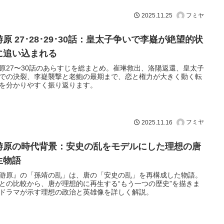
フミヤ
2025.11.25
原 27･28･29･30話：皇太子争いで李嶷が絶望的状
に追い込まれる
原27〜30話のあらすじを総まとめ。崔琳救出、洛陽返還、皇太子
での決裂、李嶷襲撃と老鮑の最期まで、恋と権力が大きく動く転
を分かりやすく振り返ります。
フミヤ
2025.11.16
游原の時代背景：安史の乱をモデルにした理想の唐
生物語
游原』の「孫靖の乱」は、唐の「安史の乱」を再構成した物語。
との比較から、唐が理想的に再生する“もう一つの歴史”を描きま
ドラマが示す理想の政治と英雄像を詳しく解説。