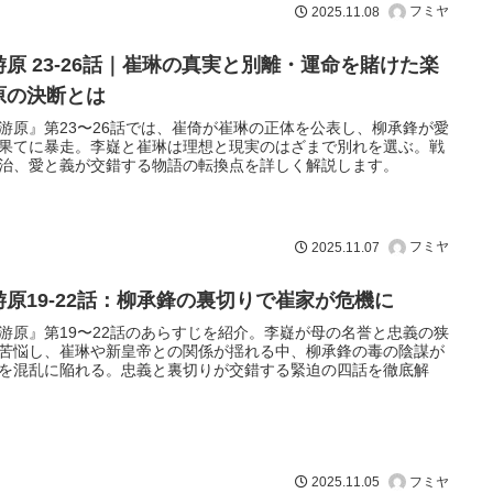
フミヤ
2025.11.08
游原 23-26話｜崔琳の真実と別離・運命を賭けた楽
原の決断とは
游原』第23〜26話では、崔倚が崔琳の正体を公表し、柳承鋒が愛
果てに暴走。李嶷と崔琳は理想と現実のはざまで別れを選ぶ。戦
治、愛と義が交錯する物語の転換点を詳しく解説します。
フミヤ
2025.11.07
游原19-22話：柳承鋒の裏切りで崔家が危機に
游原』第19〜22話のあらすじを紹介。李嶷が母の名誉と忠義の狭
苦悩し、崔琳や新皇帝との関係が揺れる中、柳承鋒の毒の陰謀が
を混乱に陥れる。忠義と裏切りが交錯する緊迫の四話を徹底解
フミヤ
2025.11.05