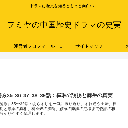
ドラマは歴史を知るともっと面白い！
フミヤの中国歴史ドラマの史実
運営者プロフィール｜ドラマと史実をつなぐ歴史ブロガー「フミヤ」
サイトマップ
原35･36･37･38･39話：崔琳の誘拐と蘇生の真実
游原』35〜39話のあらすじを一気に振り返り。すれ違う夫婦、崔
拐と毒薬の真相、柳承鋒の決断、顧家の陰謀の崩壊まで物語の核
分かりやすく整理します。