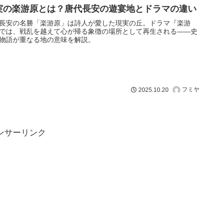
実の楽游原とは？唐代長安の遊宴地とドラマの違い
長安の名勝「楽游原」は詩人が愛した現実の丘。ドラマ『楽游
では、戦乱を越えて心が帰る象徴の場所として再生される――史
物語が重なる地の意味を解説。
フミヤ
2025.10.20
ンサーリンク