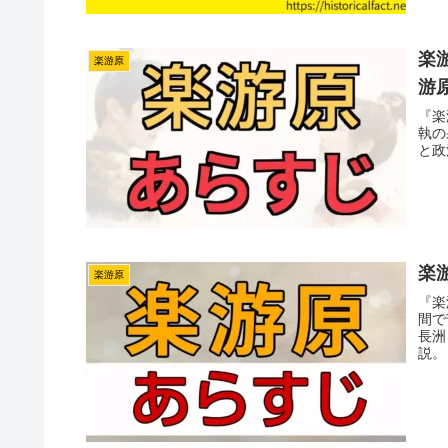
楽
楽游原
游
『楽
執の
と政
楽
楽游原
『楽
間で
長洲
説。