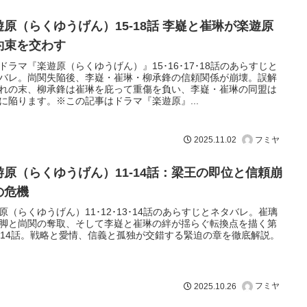
遊原（らくゆうげん）15-18話 李嶷と崔琳が楽遊原
約束を交わす
ドラマ『楽遊原（らくゆうげん）』15･16･17･18話のあらすじと
バレ。峝関失陥後、李嶷・崔琳・柳承鋒の信頼関係が崩壊。誤解
れの末、柳承鋒は崔琳を庇って重傷を負い、李嶷・崔琳の同盟は
に陥ります。※この記事はドラマ『楽遊原』...
フミヤ
2025.11.02
游原（らくゆうげん）11-14話：梁王の即位と信頼崩
の危機
原（らくゆうげん）11･12･13･14話のあらすじとネタバレ。崔璃
脚と峝関の奪取、そして李嶷と崔琳の絆が揺らぐ転換点を描く第
～14話。戦略と愛情、信義と孤独が交錯する緊迫の章を徹底解説。
フミヤ
2025.10.26