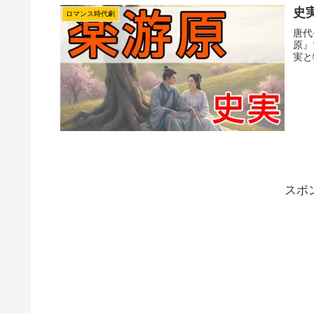
史
ロマンス時代劇
唐代
原』
実と
スポ