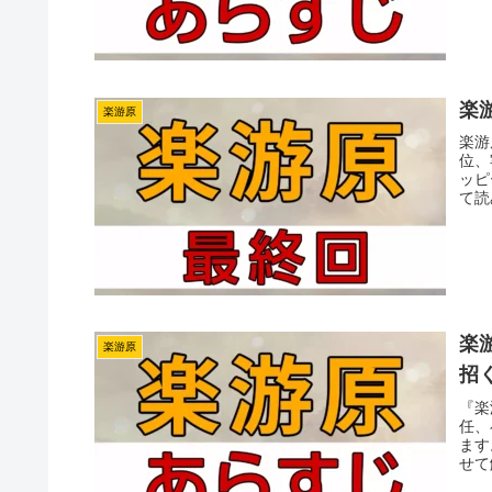
楽
楽游原
楽游
位、
ッピ
て読
楽游
楽游原
招
『楽
任、
ます
せて