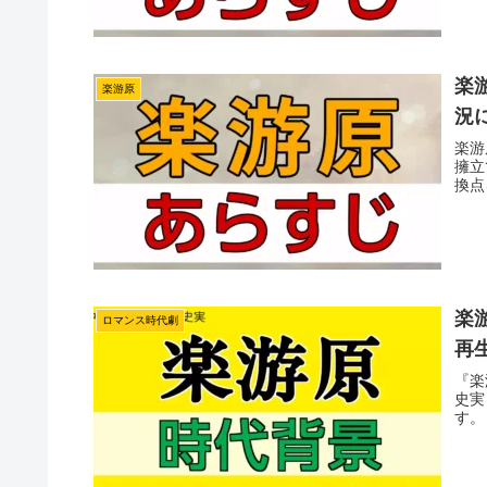
楽游
楽游原
況
楽游
擁立
換点
楽
ロマンス時代劇
再
『楽
史実
す。