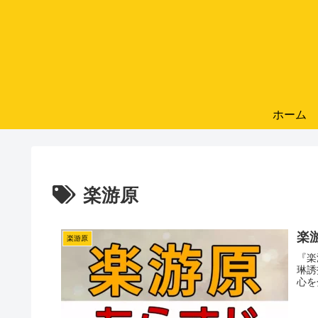
ホーム
楽游原
楽游
楽游原
『楽
琳誘
心を