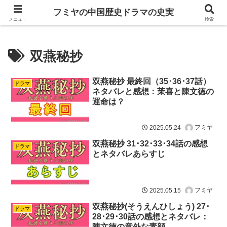
ドラマは歴史を知るともっと面白い！
フミヤの中国歴史ドラマの史実
メニュー
検索
双燕秘抄
双燕秘抄 最終回（35･36･37話）
ドラマ
ネタバレと感想：茉喜と陳文徳の
運命は？
フミヤ
2025.05.24
双燕秘抄 31･32･33･34話の感想
ドラマ
とネタバレあらすじ
フミヤ
2025.05.15
双燕秘抄(そうえんひしょう) 27･
ドラマ
28･29･30話の感想とネタバレ：
陳文徳の意外な素顔