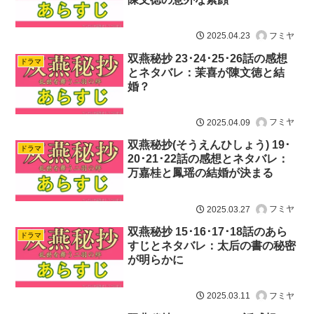
フミヤ
2025.04.23
双燕秘抄 23･24･25･26話の感想
ドラマ
とネタバレ：茉喜が陳文徳と結
婚？
フミヤ
2025.04.09
双燕秘抄(そうえんひしょう) 19･
ドラマ
20･21･22話の感想とネタバレ：
万嘉桂と鳳瑶の結婚が決まる
フミヤ
2025.03.27
双燕秘抄 15･16･17･18話のあら
ドラマ
すじとネタバレ：太后の書の秘密
が明らかに
フミヤ
2025.03.11