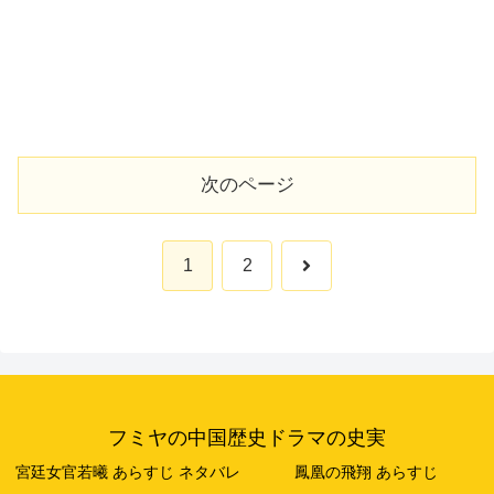
次のページ
次
1
2
へ
フミヤの中国歴史ドラマの史実
宮廷女官若曦 あらすじ ネタバレ
鳳凰の飛翔 あらすじ